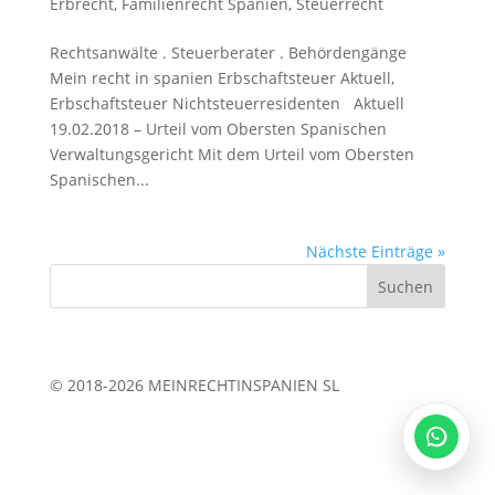
Erbrecht, Familienrecht Spanien
,
Steuerrecht
Rechtsanwälte . Steuerberater . Behördengänge
Mein recht in spanien Erbschaftsteuer Aktuell,
Legalium | Recht und Steuern Spanien
Erbschaftsteuer Nichtsteuerresidenten Aktuell
Deutschsprachige Beratung in Spanien
19.02.2018 – Urteil vom Obersten Spanischen
Verwaltungsgericht Mit dem Urteil vom Obersten
Spanischen...
Hola und herzlich willkommen!
Sie wünschen sich rechtliche Sicherheit für Ihr
Vorhaben in Spanien?
Nächste Einträge »
Schreiben Sie uns kurz, worum es geht (z.B.
Immobilienkauf, Erbschaft, Firmengründung). Wir
melden uns schnellstmöglich bei Ihnen!
© 2018-2026 MEINRECHTINSPANIEN SL