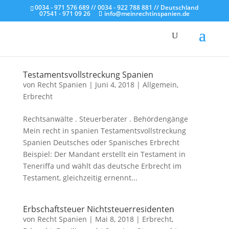
0034 - 971 576 689 // 0034 - 922 788 881 // Deutschland
07541 - 971 09 26
info@meinrechtinspanien.de
Testamentsvollstreckung Spanien
von
Recht Spanien
|
Juni 4, 2018
|
Allgemein
,
Erbrecht
Rechtsanwälte . Steuerberater . Behördengänge
Mein recht in spanien Testamentsvollstreckung
Spanien Deutsches oder Spanisches Erbrecht
Beispiel: Der Mandant erstellt ein Testament in
Teneriffa und wählt das deutsche Erbrecht im
Testament, gleichzeitig ernennt...
Erbschaftsteuer Nichtsteuerresidenten
von
Recht Spanien
|
Mai 8, 2018
|
Erbrecht
,