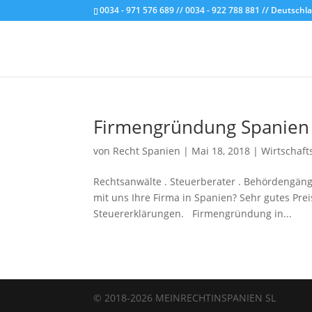
0034 - 971 576 689 // 0034 - 922 788 881 // Deutschl
Firmengründung Spanien 
von
Recht Spanien
|
Mai 18, 2018
|
Wirtschaft
Rechtsanwälte . Steuerberater . Behördengä
mit uns Ihre Firma in Spanien? Sehr gutes Pre
Steuererklärungen. Firmengründung in...
© 2018-2026 MEINRECHTINSPANIEN SL