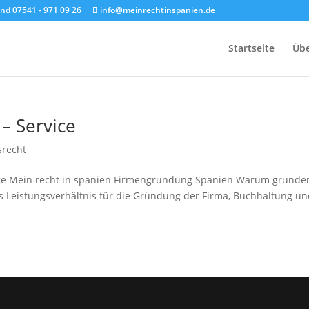
and 07541 - 971 09 26
info@meinrechtinspanien.de
Startseite
Übe
– Service
srecht
nge Mein recht in spanien Firmengründung Spanien Warum gründe
is Leistungsverhältnis für die Gründung der Firma, Buchhaltung u