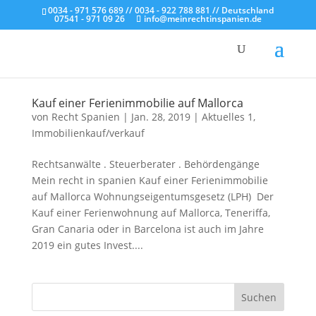
0034 - 971 576 689 // 0034 - 922 788 881 // Deutschland
07541 - 971 09 26
info@meinrechtinspanien.de
Kauf einer Ferienimmobilie auf Mallorca
von
Recht Spanien
|
Jan. 28, 2019
|
Aktuelles 1
,
Immobilienkauf/verkauf
Rechtsanwälte . Steuerberater . Behördengänge
Mein recht in spanien Kauf einer Ferienimmobilie
auf Mallorca Wohnungseigentumsgesetz (LPH) Der
Kauf einer Ferienwohnung auf Mallorca, Teneriffa,
Gran Canaria oder in Barcelona ist auch im Jahre
2019 ein gutes Invest....