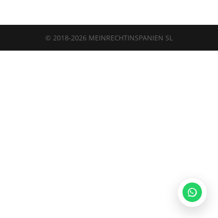
Legalium | Recht und Steuern Spanien
© 2018-2026 MEINRECHTINSPANIEN SL
Deutschsprachige Beratung in Spanien
Hola und herzlich willkommen!
Sie wünschen sich rechtliche Sicherheit für Ihr
Vorhaben in Spanien?
Schreiben Sie uns kurz, worum es geht (z.B.
Immobilienkauf, Erbschaft, Firmengründung). Wir
melden uns schnellstmöglich bei Ihnen!