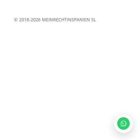
© 2018-2026 MEINRECHTINSPANIEN SL
Legalium | Recht und Steuern Spanien
Deutschsprachige Beratung in Spanien
Hola und herzlich willkommen!
Sie wünschen sich rechtliche Sicherheit für Ihr
Vorhaben in Spanien?
Schreiben Sie uns kurz, worum es geht (z.B.
Immobilienkauf, Erbschaft, Firmengründung). Wir
melden uns schnellstmöglich bei Ihnen!