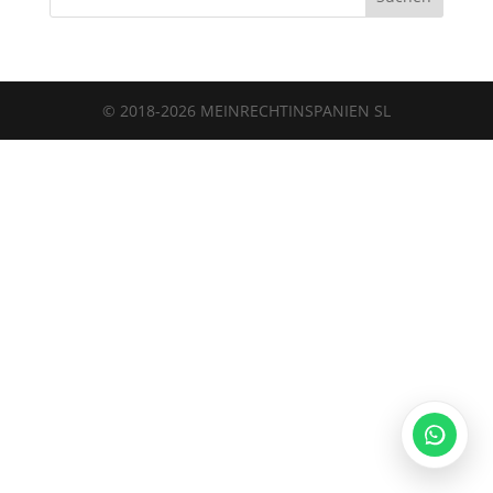
Legalium | Recht und Steuern Spanien
© 2018-2026 MEINRECHTINSPANIEN SL
Deutschsprachige Beratung in Spanien
Hola und herzlich willkommen!
Sie wünschen sich rechtliche Sicherheit für Ihr
Vorhaben in Spanien?
Schreiben Sie uns kurz, worum es geht (z.B.
Immobilienkauf, Erbschaft, Firmengründung). Wir
melden uns schnellstmöglich bei Ihnen!