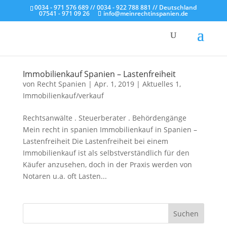
0034 - 971 576 689 // 0034 - 922 788 881 // Deutschland
07541 - 971 09 26
info@meinrechtinspanien.de
Immobilienkauf Spanien – Lastenfreiheit
von
Recht Spanien
|
Apr. 1, 2019
|
Aktuelles 1
,
Immobilienkauf/verkauf
Rechtsanwälte . Steuerberater . Behördengänge
Mein recht in spanien Immobilienkauf in Spanien –
Lastenfreiheit Die Lastenfreiheit bei einem
Immobilienkauf ist als selbstverständlich für den
Käufer anzusehen, doch in der Praxis werden von
Notaren u.a. oft Lasten...