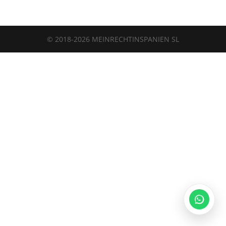
Legalium | Recht und Steuern Spanien
© 2018-2026 MEINRECHTINSPANIEN SL
Deutschsprachige Beratung in Spanien
Hola und herzlich willkommen!
Sie wünschen sich rechtliche Sicherheit für Ihr
Vorhaben in Spanien?
Schreiben Sie uns kurz, worum es geht (z.B.
Immobilienkauf, Erbschaft, Firmengründung). Wir
melden uns schnellstmöglich bei Ihnen!