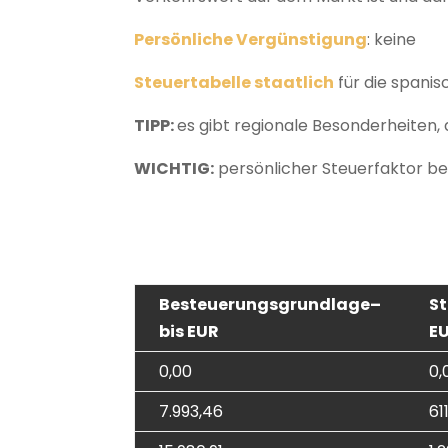
Persönliche Vergünstigung
: keine
Steuertabelle staatlich
für die spani
TIPP:
es gibt regionale Besonderheiten, d
WICHTIG:
persönlicher Steuerfaktor be
Besteuerungsgrundlage
–
St
bis EUR
E
0,00
0,
7.993,46
61