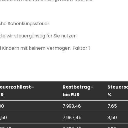
sche Schenkungssteuer
ie wir steuergünstig für Sie nutzen
i Kindern mit keinem Vermögen: Faktor 1
euerzahllast
–
Restbetrag
–
Steuers
UR
bis EUR
%
00
7.993,46
7,65
1,50
7.987,45
8,50