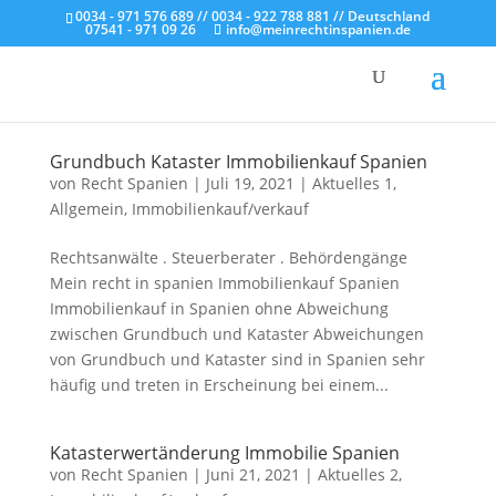
0034 - 971 576 689 // 0034 - 922 788 881 // Deutschland
07541 - 971 09 26
info@meinrechtinspanien.de
Grundbuch Kataster Immobilienkauf Spanien
von
Recht Spanien
|
Juli 19, 2021
|
Aktuelles 1
,
Allgemein
,
Immobilienkauf/verkauf
Rechtsanwälte . Steuerberater . Behördengänge
Mein recht in spanien Immobilienkauf Spanien
Immobilienkauf in Spanien ohne Abweichung
zwischen Grundbuch und Kataster Abweichungen
von Grundbuch und Kataster sind in Spanien sehr
häufig und treten in Erscheinung bei einem...
Katasterwertänderung Immobilie Spanien
von
Recht Spanien
|
Juni 21, 2021
|
Aktuelles 2
,