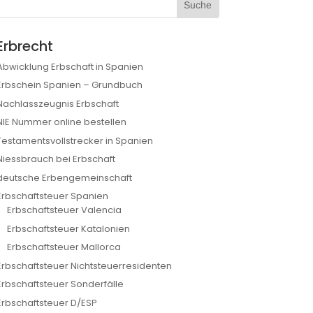
Erbrecht
Abwicklung Erbschaft in Spanien
Erbschein Spanien – Grundbuch
Nachlasszeugnis Erbschaft
NIE Nummer online bestellen
Testamentsvollstrecker in Spanien
Niessbrauch bei Erbschaft
deutsche Erbengemeinschaft
Erbschaftsteuer Spanien
Erbschaftsteuer Valencia
Erbschaftsteuer Katalonien
Erbschaftsteuer Mallorca
Erbschaftsteuer Nichtsteuerresidenten
Erbschaftsteuer Sonderfälle
Erbschaftsteuer D/ESP