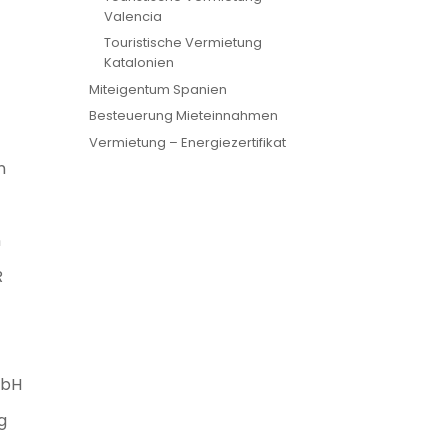
Valencia
Touristische Vermietung
Katalonien
Miteigentum Spanien
Besteuerung Mieteinnahmen
Vermietung – Energiezertifikat
n
n
R
mbH
g