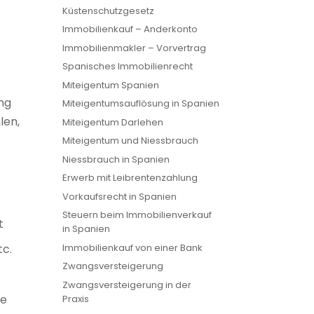
Küstenschutzgesetz
Immobilienkauf – Anderkonto
Immobilienmakler – Vorvertrag
Spanisches Immobilienrecht
Miteigentum Spanien
ung
Miteigentumsauflösung in Spanien
len,
Miteigentum Darlehen
Miteigentum und Niessbrauch
Niessbrauch in Spanien
Erwerb mit Leibrentenzahlung
Vorkaufsrecht in Spanien
Steuern beim Immobilienverkauf
t
in Spanien
tc.
Immobilienkauf von einer Bank
Zwangsversteigerung
Zwangsversteigerung in der
ie
Praxis