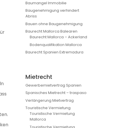
Baumangel Immobilie
Baugenehmigung verhindert
Abriss
Bauen ohne Baugenehmigung
Baurecht Mallorca Balearen
für
Baurecht Mallorca – Ackerland
Bodenqualifikation Mallorca
Baurecht Spanien Extremadura
Mietrecht
ln
Gewerbemietvertrag Spanien
Spanisches Mietrecht – traspaso
ass
Verlängerung Mietvertrag
Touristische Vermietung
Touristische Vermietung
ten.
Mallorca
eken
Touristische Vermietung