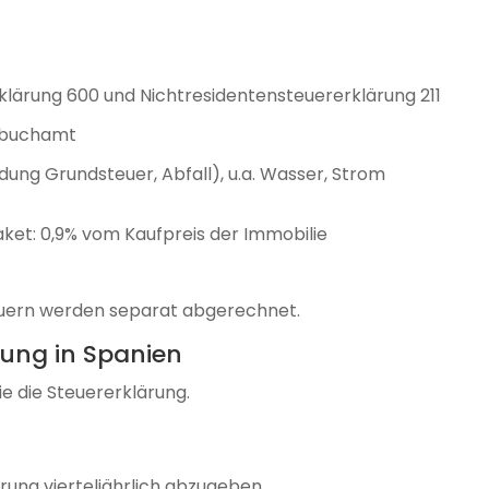
lärung 600 und Nichtresidentensteuererklärung 211
dbuchamt
ng Grundsteuer, Abfall), u.a. Wasser, Strom
ket: 0,9% vom Kaufpreis der Immobilie
euern werden separat abgerechnet.
rung in Spanien
Sie die Steuererklärung.
ärung vierteljährlich abzugeben.