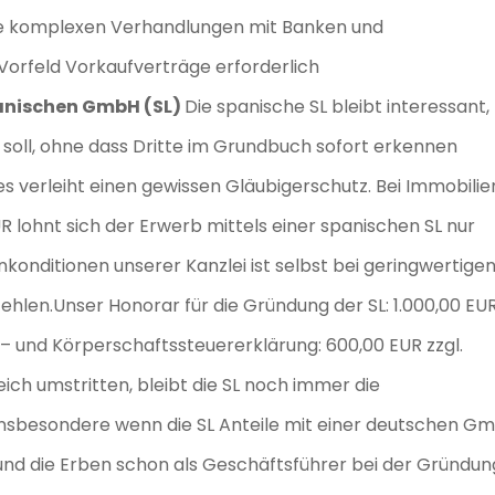
die komplexen Verhandlungen mit Banken und
 Vorfeld Vorkaufverträge erforderlich
panischen GmbH (SL)
Die spanische SL bleibt interessant,
soll, ohne dass Dritte im Grundbuch sofort erkennen
s verleiht einen gewissen Gläubigerschutz. Bei Immobilie
R lohnt sich der Erwerb mittels einer spanischen SL nur
konditionen unserer Kanzlei ist selbst bei geringwertige
fehlen.Unser Honorar für die Gründung der SL: 1.000,00 EU
nz – und Körperschaftssteuererklärung: 600,00 EUR zzgl.
ch umstritten, bleibt die SL noch immer die
insbesondere wenn die SL Anteile mit einer deutschen G
nd die Erben schon als Geschäftsführer bei der Gründun