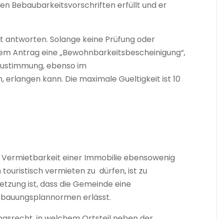
hen Bebaubarkeitsvorschriften erfüllt und er
t antworten. Solange keine Prüfung oder
esem Antrag eine „Bewohnbarkeitsbescheinigung“,
szustimmung, ebenso im
 erlangen kann. Die maximale Gueltigkeit ist 10
he Vermietbarkeit einer Immobilie ebensowenig
touristisch vermieten zu dürfen, ist zu
tzung ist, dass die Gemeinde eine
Bebauungsplannormen erlässt.
gsrecht, in welchem Ortsteil neben der